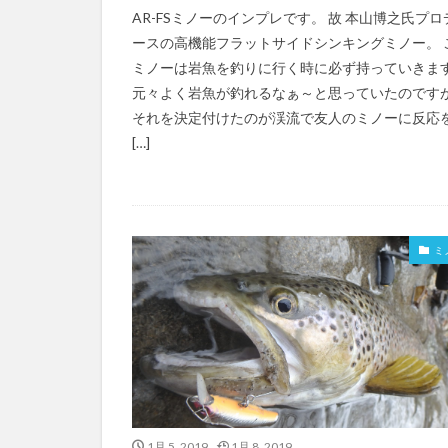
AR-FSミノーのインプレです。 故 本山博之氏プロ
ースの高機能フラットサイドシンキングミノー。 
ミノーは岩魚を釣りに行く時に必ず持っていきま
元々よく岩魚が釣れるなぁ～と思っていたのです
それを決定付けたのが渓流で友人のミノーに反応
[…]
ミ
1月 5, 2019
1月 8, 2019