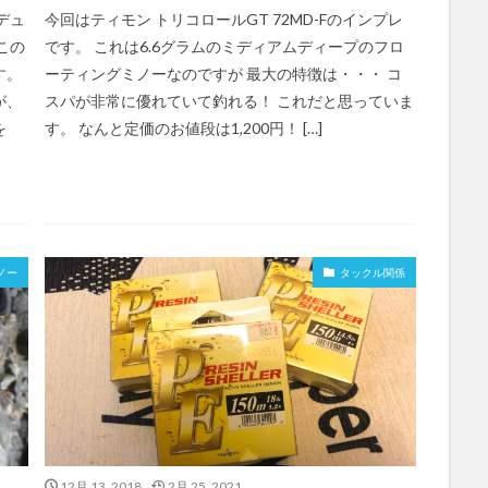
デュ
今回はティモン トリコロールGT 72MD-Fのインプレ
この
です。 これは6.6グラムのミディアムディープのフロ
す。
ーティングミノーなのですが 最大の特徴は・・・ コ
が、
スパが非常に優れていて釣れる！ これだと思っていま
を
す。 なんと定価のお値段は1,200円！ […]
ノー
タックル関係
12月 13, 2018
2月 25, 2021