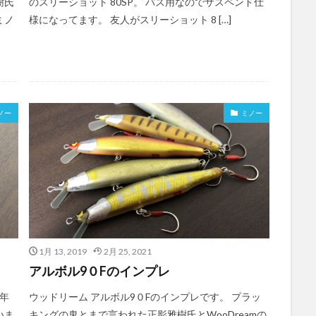
樹氏
のスリーショット 80SP。 バス用なのでサスペンド仕
ミノ
様になってます。 友人がスリーショット 8 […]
ノー
ミノー
1月 13, 2019
2月 25, 2021
アルボル9０Fのインプレ
数年
ウッドリーム アルボル9０Fのインプレです。 プラッ
いま
キングの鬼とまで言われた正影雅樹氏とWooDreamの