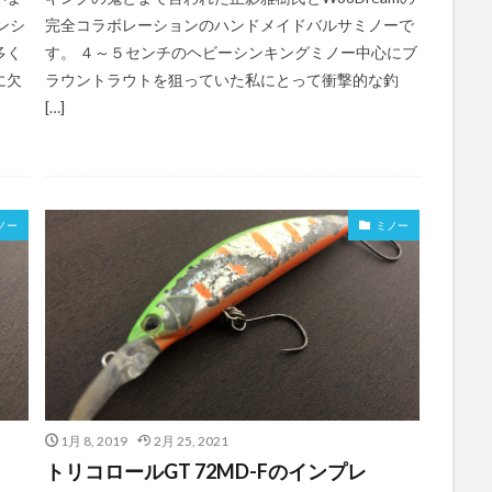
ンシ
完全コラボレーションのハンドメイドバルサミノーで
多く
す。 ４～５センチのヘビーシンキングミノー中心にブ
に欠
ラウントラウトを狙っていた私にとって衝撃的な釣
[…]
ノー
ミノー
1月 8, 2019
2月 25, 2021
トリコロールGT 72MD-Fのインプレ