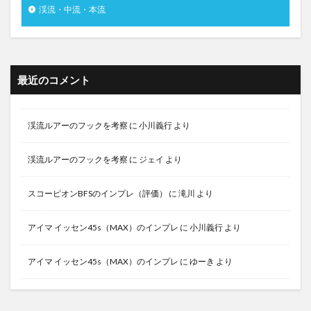
渓流・中流・本流
最近のコメント
渓流ルアーのフックを考察
に
小川義行
より
渓流ルアーのフックを考察
に
ジェイ
より
スコーピオンBFSのインプレ（評価）
に
滝川
より
アイマ イッセン45s（MAX）のインプレ
に
小川義行
より
アイマ イッセン45s（MAX）のインプレ
に
ゆーき
より