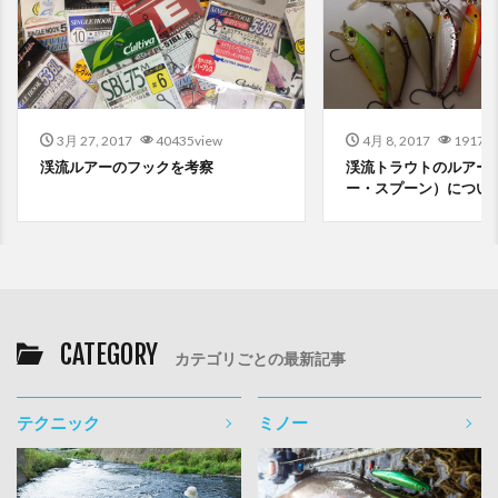
3月 27, 2017
40435view
4月 8, 2017
19170v
渓流ルアーのフックを考察
渓流トラウトのルアー
ー・スプーン）につい
CATEGORY
カテゴリごとの最新記事
テクニック
ミノー