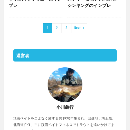
プレ
シンキングのインプレ
1
2
3
Next
運営者
小川義行
渓流ベイトをこよなく愛する男1978年生まれ、出身地：埼玉県、
北海道在住、主に渓流ベイトフィネスでトラウトを追いかけてま