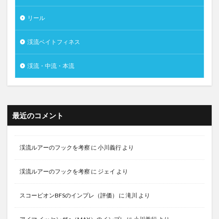
リール
渓流ベイトフィネス
渓流・中流・本流
最近のコメント
渓流ルアーのフックを考察
に
小川義行
より
渓流ルアーのフックを考察
に
ジェイ
より
スコーピオンBFSのインプレ（評価）
に
滝川
より