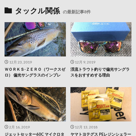
タックル関係
の最新記事8件
12月 23, 2019
12月 9, 2019
ＷＯＲＫＳ-ＺＥＲＯ（ワークスゼ
渓流トラウト釣りで偏光サングラ
ロ） 偏光サングラスのインプレ
スをおすすめする理由
2月 16, 2019
12月 13, 2018
ジェットセッター60C マイクロタ
ヤマトヨテグス PEレジンシェラー